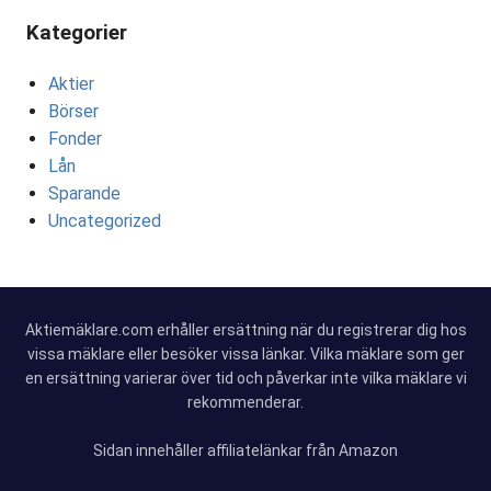
Kategorier
Aktier
Börser
Fonder
Lån
Sparande
Uncategorized
Aktiemäklare.com erhåller ersättning när du registrerar dig hos
vissa mäklare eller besöker vissa länkar. Vilka mäklare som ger
en ersättning varierar över tid och påverkar inte vilka mäklare vi
rekommenderar.
Sidan innehåller affiliatelänkar från Amazon