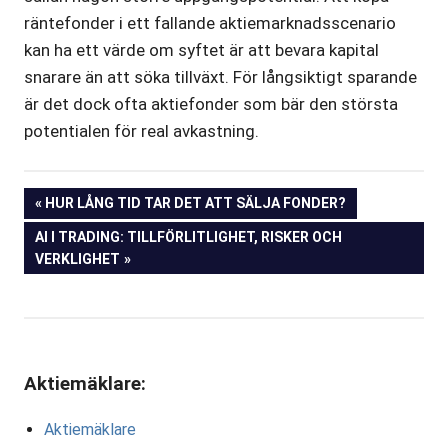
räntefonder i ett fallande aktiemarknadsscenario
kan ha ett värde om syftet är att bevara kapital
snarare än att söka tillväxt. För långsiktigt sparande
är det dock ofta aktiefonder som bär den största
potentialen för real avkastning.
Inläggsnavigering
FÖREGÅENDE
HUR LÅNG TID TAR DET ATT SÄLJA FONDER?
INLÄGG:
NÄSTA
AI I TRADING: TILLFÖRLITLIGHET, RISKER OCH
INLÄGG:
VERKLIGHET
Aktiemäklare:
Aktiemäklare