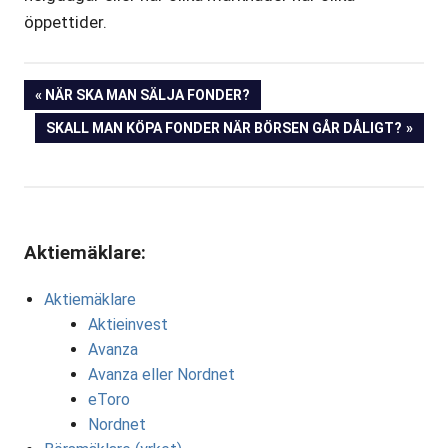
öppettider.
Inläggsnavigering
FÖREGÅENDE
NÄR SKA MAN SÄLJA FONDER?
INLÄGG:
NÄSTA
SKALL MAN KÖPA FONDER NÄR BÖRSEN GÅR DÅLIGT?
INLÄGG:
Aktiemäklare:
Aktiemäklare
Aktieinvest
Avanza
Avanza eller Nordnet
eToro
Nordnet