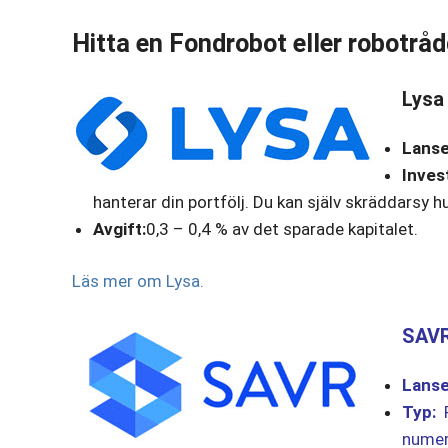
Hitta en Fondrobot eller robotråd
Lysa
Lanse
Inves
hanterar din portfölj. Du kan själv skräddarsy hu
Avgift:
0,3 – 0,4 % av det sparade kapitalet.
Läs mer om Lysa.
SAVR
Lanse
Typ:
F
numer