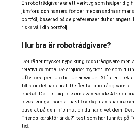
En robotrådgivare är ett verktyg som hjälper dig h
jämföra och hantera fonder medan andra är mer av
portfölj baserad på de preferenser du har angett.
risknivå i din portfölj.
Hur bra är robotrådgivare?
Det råder mycket hype kring robotrådgivare men s
relativt dumma. De erbjuder mycket lite som du in
ofta med prat om hur de använder AI för att rek
till stor del bara prat. De flesta robotrådgivare är 
packet. Det rör sig inte om avancerade AI som an
investeringar som är bäst för dig utan snarare o
baserat på den information du har givet dem. De
Friends karaktär är du?” test som har funnits på
tid.