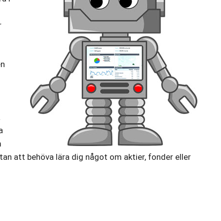
r
en
a
a
m
tan att behöva lära dig något om aktier, fonder eller