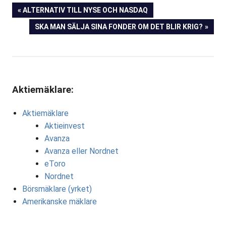
Inläggsnavigering
FÖREGÅENDE
ALTERNATIV TILL NYSE OCH NASDAQ
INLÄGG:
NÄSTA
SKA MAN SÄLJA SINA FONDER OM DET BLIR KRIG?
INLÄGG:
Aktiemäklare:
Aktiemäklare
Aktieinvest
Avanza
Avanza eller Nordnet
eToro
Nordnet
Börsmäklare (yrket)
Amerikanske mäklare